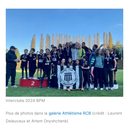
Interclubs 2024 BPM
Plus de photos dans la
galerie Athlétisme RCB
(crédit : Laurent
Delauvaux et Artem Onyshchenk)