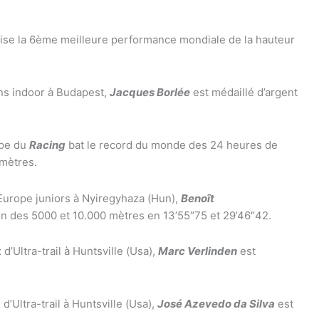
ise la 6ème meilleure performance mondiale de la hauteur
ns indoor à Budapest,
Jacques Borlée
est médaillé d’argent
ipe du
Racing
bat le record du monde des 24 heures de
omètres.
Europe juniors à Nyiregyhaza (Hun),
Benoît
 des 5000 et 10.000 mètres en 13’55″75 et 29’46″42.
’Ultra-trail à Huntsville (Usa),
Marc Verlinden
est
’Ultra-trail à Huntsville (Usa),
José Azevedo da Silva
est