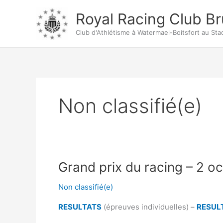
Aller
Royal Racing Club Br
au
contenu
Club d'Athlétisme à Watermael-Boitsfort au Stad
Non classifié(e)
Grand prix du racing – 2 o
Non classifié(e)
RESULTATS
(épreuves individuelles) –
RESUL