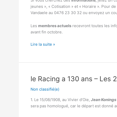
Si vous cherchez des
informations
, jetez un c
jeunes », « Cotisation » et « Horaire ». Pour 
Vandaele au 0476 23 30 32 ou envoyez un cou
Les
membres actuels
recevront toutes les inf
avant fin octobre.
[:fr]S’inscrire
Lire la suite »
au
Racing[:]
le Racing a 130 ans – Les 2
Non classifié(e)
1. Le 15/08/1908, au Vivier d’Oie,
Jean Konings
sera pas homologué, car le départ est donné a