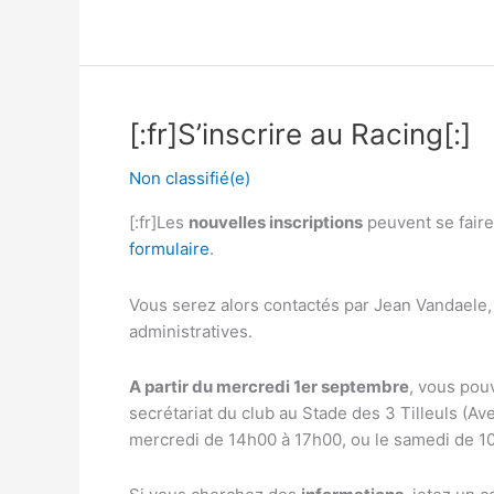
prix
du
racing
–
2
[:fr]S’inscrire au Racing[:]
octobre
2021
Non classifié(e)
[:fr]Les
nouvelles inscriptions
peuvent se faire 
formulaire
.
Vous serez alors contactés par Jean Vandaele,
administratives.
A partir du mercredi 1er septembre
, vous pou
secrétariat du club au Stade des 3 Tilleuls (A
mercredi de 14h00 à 17h00, ou le samedi de 1