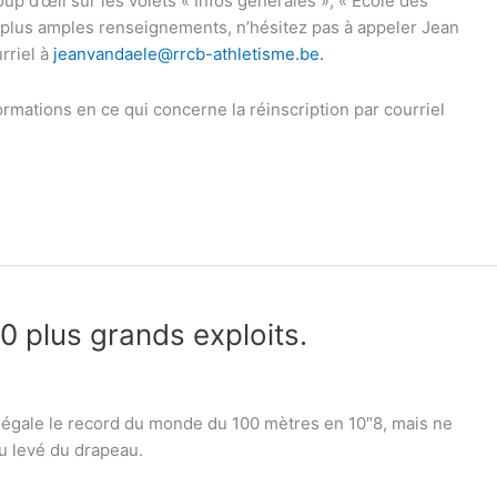
oup d’œil sur les volets « Infos générales », « Ecole des
de plus amples renseignements, n’hésitez pas à appeler Jean
rriel à
jeanvandaele@rrcb-athletisme.be
.
ormations en ce qui concerne la réinscription par courriel
0 plus grands exploits.
égale le record du monde du 100 mètres en 10″8, mais ne
u levé du drapeau.